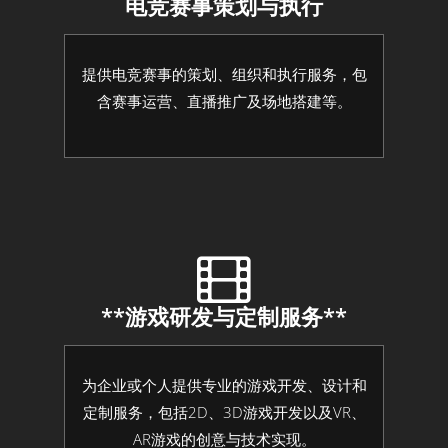
电竞赛事策划与执行
提供电竞赛事的策划、组织和执行服务，包
含赛事运营、直播推广及场地搭建等。
**游戏研发与定制服务**
为企业或个人提供专业的游戏开发、设计和
定制服务，包括2D、3D游戏开发以及VR、
AR游戏的创意与技术实现。