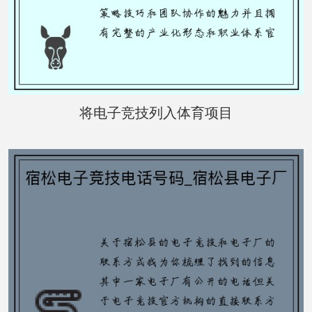
将电子竞技列入体育项目