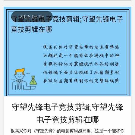
2026-03-03
守望先锋电子竞技剪辑;守望先锋
电子竞技剪辑在哪
很高兴你对《守望先锋》的电竞剪辑感兴趣。这是一个能将你