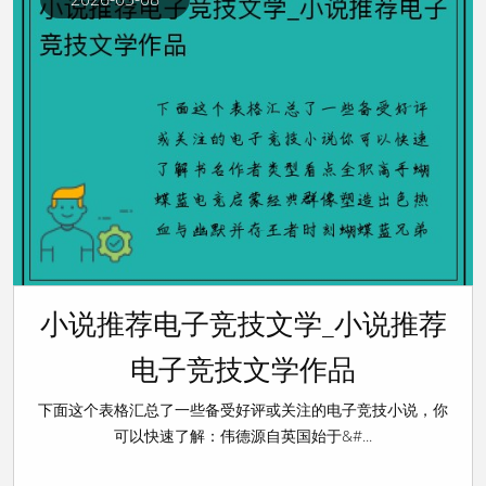
小说推荐电子竞技文学_小说推荐
电子竞技文学作品
下面这个表格汇总了一些备受好评或关注的电子竞技小说，你
可以快速了解：伟德源自英国始于&#...