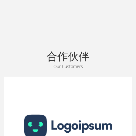
合作伙伴
Our Customers