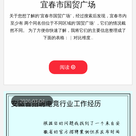
宜春市国贸广场
关于您想了解的“宜春市国贸广场”，经过搜索后发现，宜春市内
至少有 两个同名但位于不同区域的“国贸广场” ，它们的情况截
然不同。 为了方便你快速了解，我将它们的主要信息整理成了
下面的表格： | 对比维度...
阅读
2026-03-04