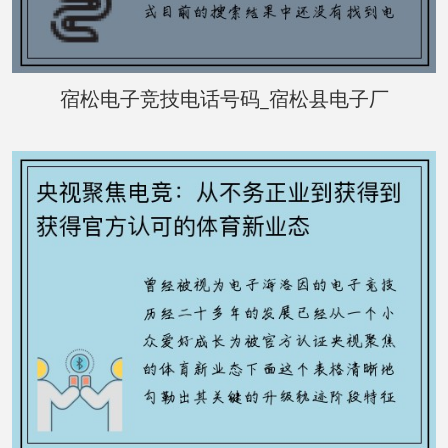
宿松电子竞技电话号码_宿松县电子厂