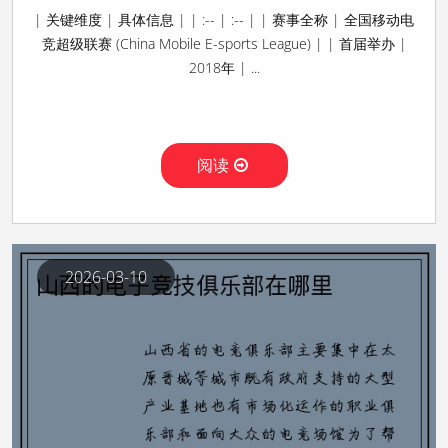
| 关键维度 | 具体信息 | | :-- | :-- | | 赛事全称 | 全国移动电
竞超级联赛 (China Mobile E-sports League) | | 首届举办 |
2018年 | ...
阅读
2026-03-10