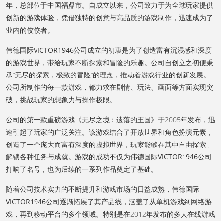
年，总部位于中国福鼎市。自成立以来，公司致力于为全球玩家提供
创新的游戏体验，凭借独特的创意与高品质的游戏制作，迅速成为了
业内的佼佼者。
伟德国际VICTOR1946
公司成立的初衷是为了创造富有沉浸感和深度
的游戏世界，带给玩家不断探索和冒险的乐趣。公司自创立之初便秉
承“无尽的探索，极致的冒险”的理念，推动着游戏行业的创新发展。
公司所制作的每一款游戏，都力求在剧情、玩法、画面等方面实现突
破，挑战玩家的想象力与操作极限。
公司的第一款重磅游戏《无尽之境：遗落的王国》于2005年发布，迅
速引起了玩家的广泛关注。该游戏结合了开放世界和角色扮演元素，
创造了一个庞大而富有深度的虚拟世界，玩家能够在其中自由探索、
解锁各种任务与成就。游戏的成功不仅为
伟德国际VICTOR1946
公司
打响了名号，也为后续的一系列作品奠定了基础。
随着公司技术实力的不断提升和游戏市场的日益成熟，
伟德国际
VICTOR1946
公司逐渐拓展了其产品线，涵盖了从单机游戏到网络游
戏，再到移动平台的多个领域。特别是在2012年发布的多人在线游戏